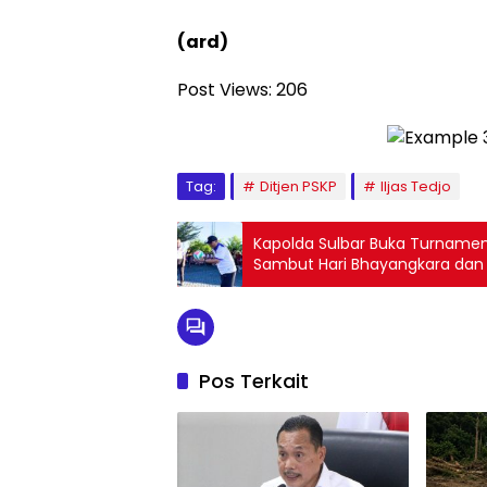
(ard)
Post Views:
206
Tag:
Ditjen PSKP
Iljas Tedjo
Kapolda Sulbar Buka Turnamen 
Sambut Hari Bhayangkara dan 
Pos Terkait