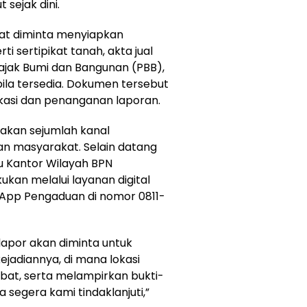
sejak dini.
at diminta menyiapkan
 sertipikat tanah, akta jual
Pajak Bumi dan Bangunan (PBB),
bila tersedia. Dokumen tersebut
ikasi dan penanganan laporan.
akan sejumlah kanal
n masyarakat. Selain datang
u Kantor Wilayah BPN
ukan melalui layanan digital
sApp Pengaduan di nomor 0811-
lapor akan diminta untuk
ejadiannya, di mana lokasi
libat, serta melampirkan bukti-
 segera kami tindaklanjuti,”