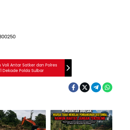
Voli Antar Satker dan Polres
1 Dekade Polda Sulbar