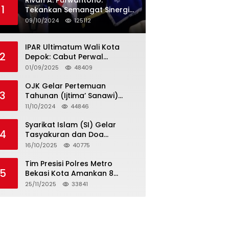
Rivan A. Purwantono:
1
Tekankan Semangat Sinergi
dan Kolaborasi dalam
09/10/2024
125112
Rakernas Serikat Pekerja Jasa
Raharja
IPAR Ultimatum Wali Kota
2
Depok: Cabut Perwal
Tunjangan DPRD Rp40 Juta
01/09/2025
48409
dalam 5 Hari atau Hadapi
Aksi Rakyat
OJK Gelar Pertemuan
3
Tahunan (Ijtima’ Sanawi)
Dewan Pengawas Syariah
11/10/2024
44846
2024
Syarikat Islam (SI) Gelar
4
Tasyakuran dan Doa
Bersama Organisasi
16/10/2025
40775
Serumpun Syarikat Islam Doa
Tim Presisi Polres Metro
5
Bekasi Kota Amankan 8
Remaja Diduga Hendak
25/11/2025
33841
Tawuran