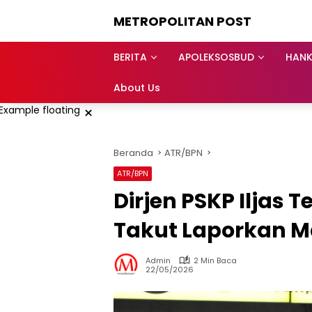
Langsung
METROPOLITAN POST
ke
konten
BERITA
APOLEKSOSBUD
HAN
About Us
×
Beranda
ATR/BPN
ATR/BPN
Dirjen PSKP Iljas
Takut Laporkan M
Admin
2 Min Baca
22/05/2026