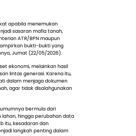
kat apabila menemukan
njadi sasaran mafia tanah,
nterian ATR/BPN maupun
mpirkan bukti-bukti yang
annya, Jumat (22/05/2026).
et ekonomi, melainkan hasil
an lintas generasi. Karena itu,
hati dalam menjaga dokumen
nah, agar tidak disalahgunakan
.
h umumnya bermula dari
lahan, hingga perubahan data
ab itu, kesadaran dan
njadi langkah penting dalam