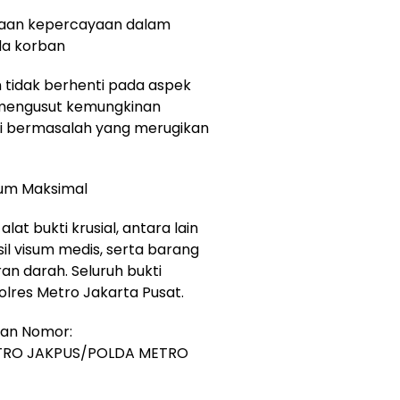
naan kepercayaan dalam
a korban
 tidak berhenti pada aspek
a mengusut kemungkinan
si bermasalah yang merugikan
kum Maksimal
lat bukti krusial, antara lain
sil visum medis, serta barang
an darah. Seluruh bukti
olres Metro Jakarta Pusat.
gan Nomor:
ETRO JAKPUS/POLDA METRO