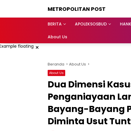
Langsung
METROPOLITAN POST
ke
konten
BERITA
APOLEKSOSBUD
HAN
About Us
×
Beranda
About Us
About Us
Dua Dimensi Kasu
Penganiayaan Lans
Bayang-Bayang Pen
Diminta Usut Tun