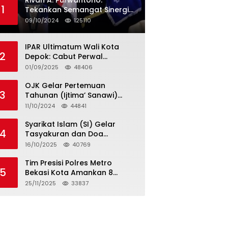
Rivan A. Purwantono:
1
Tekankan Semangat Sinergi
dan Kolaborasi dalam
09/10/2024
125110
Rakernas Serikat Pekerja Jasa
Raharja
IPAR Ultimatum Wali Kota
2
Depok: Cabut Perwal
Tunjangan DPRD Rp40 Juta
01/09/2025
48406
dalam 5 Hari atau Hadapi
Aksi Rakyat
OJK Gelar Pertemuan
3
Tahunan (Ijtima’ Sanawi)
Dewan Pengawas Syariah
11/10/2024
44841
2024
Syarikat Islam (SI) Gelar
4
Tasyakuran dan Doa
Bersama Organisasi
16/10/2025
40769
Serumpun Syarikat Islam Doa
Tim Presisi Polres Metro
5
Bekasi Kota Amankan 8
Remaja Diduga Hendak
25/11/2025
33837
Tawuran