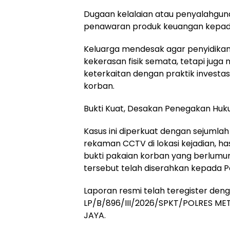
Dugaan kelalaian atau penyalahgu
penawaran produk keuangan kepad
Keluarga mendesak agar penyidikan
kekerasan fisik semata, tetapi jug
keterkaitan dengan praktik investa
korban.
Bukti Kuat, Desakan Penegakan Hu
Kasus ini diperkuat dengan sejumlah a
rekaman CCTV di lokasi kejadian, ha
bukti pakaian korban yang berlumur
tersebut telah diserahkan kepada P
Laporan resmi telah teregister den
LP/B/896/III/2026/SPKT/POLRES M
JAYA.