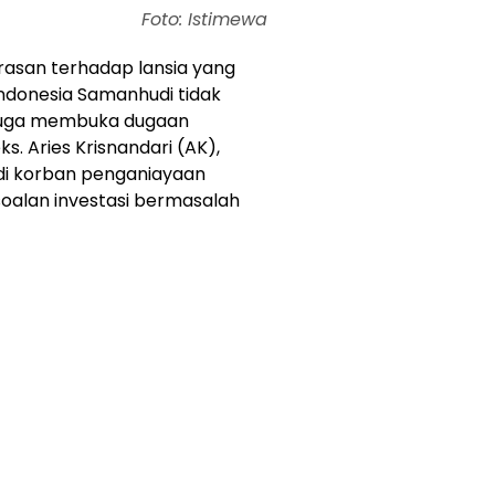
Foto: Istimewa
rasan terhadap lansia yang
 Indonesia Samanhudi tidak
i juga membuka dugaan
. Aries Krisnandari (AK),
di korban penganiayaan
soalan investasi bermasalah