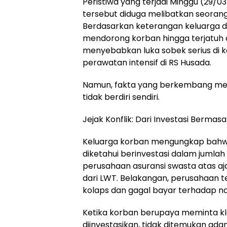
Peristiwa yang terjadi Minggu (29/03
tersebut diduga melibatkan seorang 
Berdasarkan keterangan keluarga da
mendorong korban hingga terjatu
menyebabkan luka sobek serius di
perawatan intensif di RS Husada.
Namun, fakta yang berkembang men
tidak berdiri sendiri.
Jejak Konflik: Dari Investasi Bermas
Keluarga korban mengungkap bahwa
diketahui berinvestasi dalam jumla
perusahaan asuransi swasta atas aja
dari LWT. Belakangan, perusahaan 
kolaps dan gagal bayar terhadap n
Ketika korban berupaya meminta kla
diinvestasikan, tidak ditemukan adan