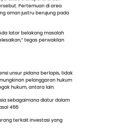
rsebut. Pertemuan di area
ng aman justru berujung pada
 Ada latar belakang masalah
elesaikan,” tegas perwakilan
ensi unsur pidana berlapis, tidak
kemungkinan pelanggaran hukum
egak hukum, antara lain:
sia sebagaimana diatur dalam
asal 466
rang terkait investasi yang