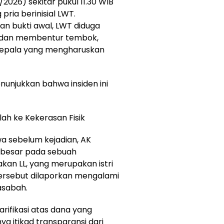
/2026) sekitar pukul 11.30 WIB
pria berinisial LWT.
n bukti awal, LWT diduga
h dan membentur tembok,
 kepala yang mengharuskan
unjukkan bahwa insiden ini
alah ke Kekerasan Fisik
 sebelum kejadian, AK
h besar pada sebuah
kan LL, yang merupakan istri
tersebut dilaporkan mengalami
asabah.
rifikasi atas dana yang
ya itikad transparansi dari