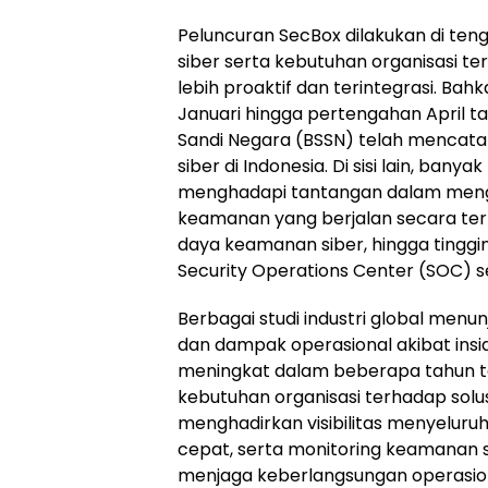
Peluncuran SecBox dilakukan di t
siber serta kebutuhan organisasi 
lebih proaktif dan terintegrasi. Ba
Januari hingga pertengahan April tah
Sandi Negara (BSSN) telah mencatat l
siber di Indonesia. Di sisi lain, ban
menghadapi tantangan dalam menge
keamanan yang berjalan secara ter
daya keamanan siber, hingga tingg
Security Operations Center (SOC) s
Berbagai studi industri global men
dan dampak operasional akibat insi
meningkat dalam beberapa tahun ter
kebutuhan organisasi terhadap sol
menghadirkan visibilitas menyeluru
cepat, serta monitoring keamanan 
menjaga keberlangsungan operasiona