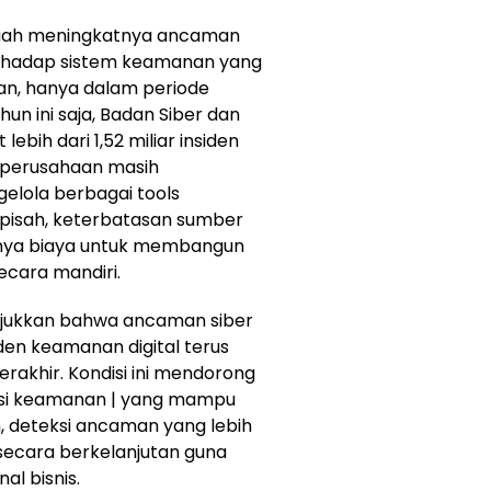
engah meningkatnya ancaman
terhadap sistem keamanan yang
hkan, hanya dalam periode
un ini saja, Badan Siber dan
ebih dari 1,52 miliar insiden
yak perusahaan masih
lola berbagai tools
pisah, keterbatasan sumber
inya biaya untuk membangun
ecara mandiri.
unjukkan bahwa ancaman siber
den keamanan digital terus
akhir. Kondisi ini mendorong
usi keamanan | yang mampu
h, deteksi ancaman yang lebih
secara berkelanjutan guna
l bisnis.