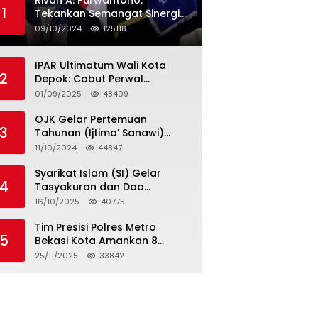
Rivan A. Purwantono:
1
Tekankan Semangat Sinergi
dan Kolaborasi dalam
09/10/2024
125118
Rakernas Serikat Pekerja Jasa
Raharja
IPAR Ultimatum Wali Kota
2
Depok: Cabut Perwal
Tunjangan DPRD Rp40 Juta
01/09/2025
48409
dalam 5 Hari atau Hadapi
Aksi Rakyat
OJK Gelar Pertemuan
3
Tahunan (Ijtima’ Sanawi)
Dewan Pengawas Syariah
11/10/2024
44847
2024
Syarikat Islam (SI) Gelar
4
Tasyakuran dan Doa
Bersama Organisasi
16/10/2025
40775
Serumpun Syarikat Islam Doa
Tim Presisi Polres Metro
5
Bekasi Kota Amankan 8
Remaja Diduga Hendak
25/11/2025
33842
Tawuran