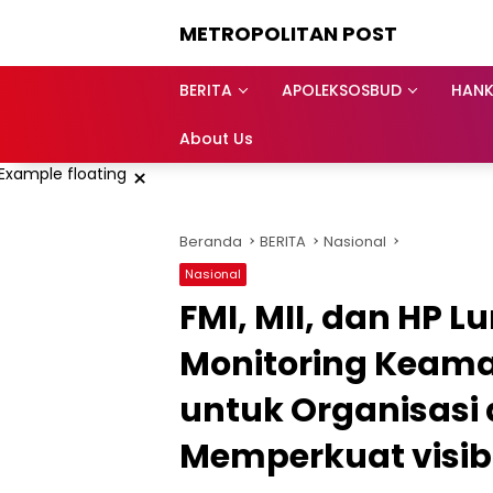
Langsung
METROPOLITAN POST
ke
konten
BERITA
APOLEKSOSBUD
HAN
About Us
×
Beranda
BERITA
Nasional
Nasional
FMI, MII, dan HP L
Monitoring Keaman
untuk Organisasi 
Memperkuat visibi