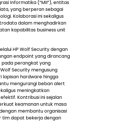
asi Informatika (“MII”), entitas
odata, yang berperan sebagai
logi. Kolaborasi ini sekaligus
etrodata dalam menghadirkan
atan kapabilitas business unit
lalui HP Wolf Security dengan
ngan endpoint yang dirancang
 pada perangkat yang
 Wolf Security mengusung
i lapisan hardware hingga
antu mengurangi beban alert
sekaligus meningkatkan
ektif. Kontribusi ini sejalan
rkuat keamanan untuk masa
, dengan membantu organisasi
r tim dapat bekerja dengan