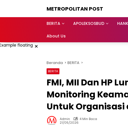
Langsung
METROPOLITAN POST
ke
konten
BERITA
APOLEKSOSBUD
HAN
About Us
×
Beranda
BERITA
BERITA
FMI, MII Dan HP Lu
Monitoring Keaman
Untuk Organisasi 
Admin
4 Min Baca
21/05/2026