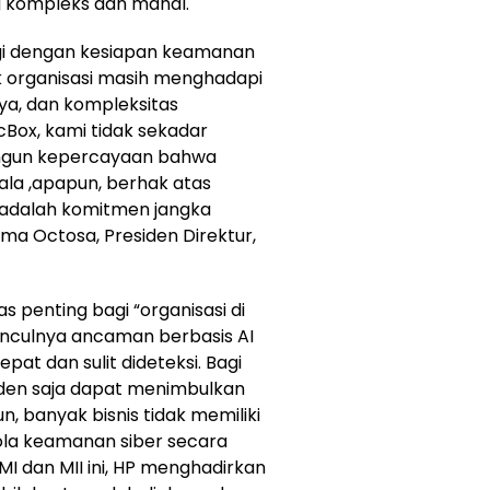
 kompleks dan mahal.
ngi dengan kesiapan keamanan
 organisasi masih menghadapi
aya, dan kompleksitas
Box, kami tidak sekadar
ngun kepercayaan bahwa
skala ,apapun, berhak atas
 “adalah komitmen jangka
ama Octosa, Presiden Direktur,
as penting bagi “organisasi di
unculnya ancaman berbasis AI
t dan sulit dideteksi. Bagi
iden saja dapat menimbulkan
n, banyak bisnis tidak memiliki
ola keamanan siber secara
MI dan MII ini, HP menghadirkan