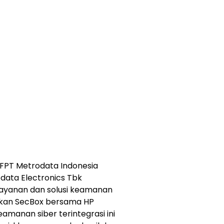
T FPT Metrodata Indonesia
odata Electronics Tbk
layanan dan solusi keamanan
curkan SecBox bersama HP
eamanan siber terintegrasi ini