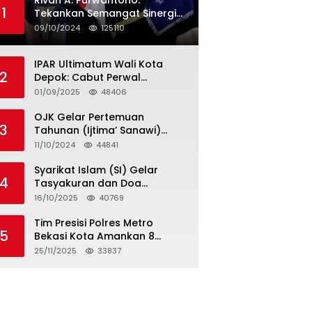
Rivan A. Purwantono:
1
Tekankan Semangat Sinergi
dan Kolaborasi dalam
09/10/2024
125110
Rakernas Serikat Pekerja Jasa
Raharja
IPAR Ultimatum Wali Kota
2
Depok: Cabut Perwal
Tunjangan DPRD Rp40 Juta
01/09/2025
48406
dalam 5 Hari atau Hadapi
Aksi Rakyat
OJK Gelar Pertemuan
3
Tahunan (Ijtima’ Sanawi)
Dewan Pengawas Syariah
11/10/2024
44841
2024
Syarikat Islam (SI) Gelar
4
Tasyakuran dan Doa
Bersama Organisasi
16/10/2025
40769
Serumpun Syarikat Islam Doa
Tim Presisi Polres Metro
5
Bekasi Kota Amankan 8
Remaja Diduga Hendak
25/11/2025
33837
Tawuran