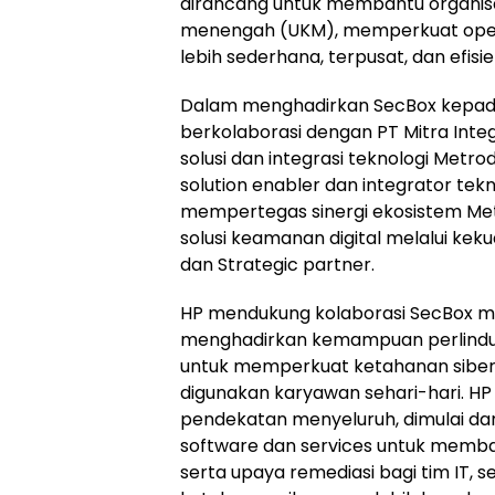
dirancang untuk membantu organisas
menengah (UKM), memperkuat opera
lebih sederhana, terpusat, dan efisie
Dalam menghadirkan SecBox kepad
berkolaborasi dengan PT Mitra Integr
solusi dan integrasi teknologi Metr
solution enabler dan integrator tekno
mempertegas sinergi ekosistem M
solusi keamanan digital melalui keku
dan Strategic partner.
HP mendukung kolaborasi SecBox me
menghadirkan kemampuan perlindu
untuk memperkuat ketahanan siber
digunakan karyawan sehari-hari. HP
pendekatan menyeluruh, dimulai dar
software dan services untuk memb
serta upaya remediasi bagi tim IT, 