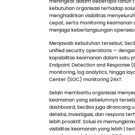
meningkat dalam beberapa tahun ter
kebutuhan organisasi terhadap sol
menghadirkan visibilitas menyeluru
cepat, serta monitoring keamanan 
menjaga keberlangsungan operasiona
Menjawab kebutuhan tersebut, SecB
unified security operations — deng
kapabilitas keamanan dalam satu pl
Endpoint Detection and Response (E
monitoring, log analytics, hingga la
Center (SOC) monitoring 24xT.
Selain membantu organisasi menye
keamanan yang sebelumnya tersebar
dashboard, SecBox juga dirancang
deteksi, investigasi, dan respons t
lebih proaktif. Solusi ini memungki
visibilitas keamanan yang lebih | ter