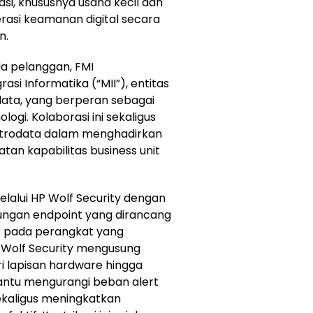
i, khususnya usaha kecil dan
si keamanan digital secara
n.
a pelanggan, FMI
asi Informatika (“MII”), entitas
odata, yang berperan sebagai
logi. Kolaborasi ini sekaligus
etrodata dalam menghadirkan
atan kapabilitas business unit
lalui HP Wolf Security dengan
ngan endpoint yang dirancang
 pada perangkat yang
 Wolf Security mengusung
i lapisan hardware hingga
antu mengurangi beban alert
sekaligus meningkatkan