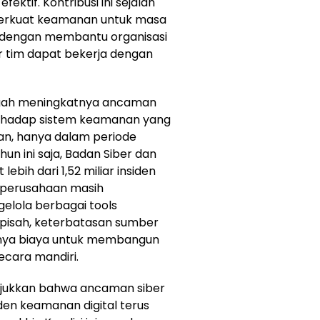
ektif. Kontribusi ini sejalan
rkuat keamanan untuk masa
, dengan membantu organisasi
r tim dapat bekerja dengan
engah meningkatnya ancaman
terhadap sistem keamanan yang
hkan, hanya dalam periode
un ini saja, Badan Siber dan
ebih dari 1,52 miliar insiden
yak perusahaan masih
lola berbagai tools
pisah, keterbatasan sumber
inya biaya untuk membangun
ecara mandiri.
unjukkan bahwa ancaman siber
den keamanan digital terus