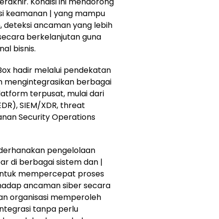
akhir. Kondisi ini mendorong
usi keamanan | yang mampu
h, deteksi ancaman yang lebih
secara berkelanjutan guna
l bisnis.
ox hadir melalui pendekatan
an mengintegrasikan berbagai
atform terpusat, mulai dari
DR), SIEM/XDR, threat
yanan Security Operations
derhanakan pengelolaan
 di berbagai sistem dan |
 untuk mempercepat proses
erhadap ancaman siber secara
nkan organisasi memperoleh
integrasi tanpa perlu