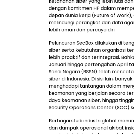
ketahanan siber yang lebih luas dan ef
dengan komitmen HP dalam mempe
depan dunia kerja (Future of Work)
melindungi perangkat dan data aga
lebih aman dan percaya diri.
Peluncuran SecBox dilakukan di t
siber serta kebutuhan organisasi 
lebih proaktif dan terintegrasi. Ba
Januari hingga pertengahan April tah
Sandi Negara (BSSN) telah mencatat l
siber di Indonesia. Di sisi lain, ban
menghadapi tantangan dalam menge
keamanan yang berjalan secara ter
daya keamanan siber, hingga tingg
Security Operations Center (SOC) s
Berbagai studi industri global men
dan dampak operasional akibat insi