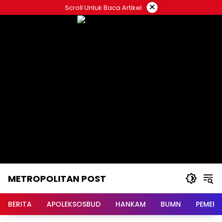
Langsung
×
Scroll Untuk Baca Artikel
ke
konten
METROPOLITAN POST
BERITA
APOLEKSOSBUD
HANKAM
BUMN
PEMERI