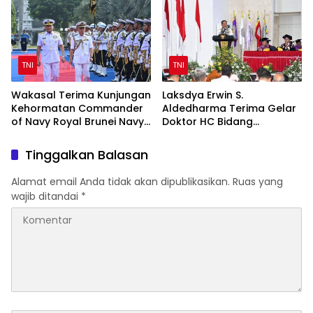
TNI
TNI
Wakasal Terima Kunjungan
Laksdya Erwin S.
Kehormatan Commander
Aldedharma Terima Gelar
of Navy Royal Brunei Navy
Doktor HC Bidang
di Mabesal
Kemaritiman dari Unsrat
Tinggalkan Balasan
Alamat email Anda tidak akan dipublikasikan.
Ruas yang
wajib ditandai
*