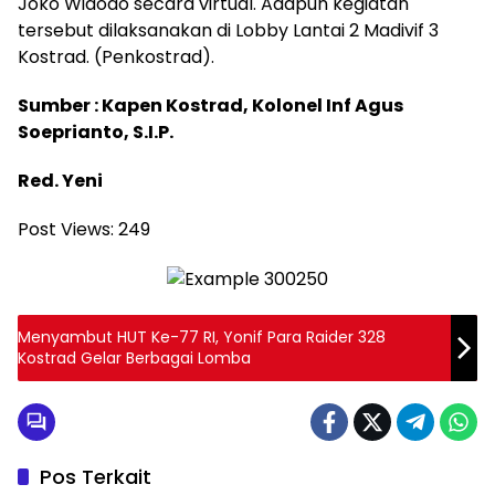
Joko Widodo secara virtual. Adapun kegiatan
tersebut dilaksanakan di Lobby Lantai 2 Madivif 3
Kostrad. (Penkostrad).
Sumber : Kapen Kostrad, Kolonel Inf Agus
Soeprianto, S.I.P.
Red. Yeni
Post Views:
249
Menyambut HUT Ke-77 RI, Yonif Para Raider 328
Kostrad Gelar Berbagai Lomba
Pos Terkait