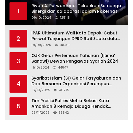
Rivan A. Purwantono: Tekankan Semangat
1
Sinergi dan Kolaborasi dalam Rakernas
Serikat Pekerja Jasa Raharja
09/10/2024
125118
IPAR Ultimatum Wali Kota Depok: Cabut
2
Perwal Tunjangan DPRD Rp40 Juta dalam
5 Hari atau Hadapi Aksi Rakyat
01/09/2025
48409
OJK Gelar Pertemuan Tahunan (Ijtima’
3
Sanawi) Dewan Pengawas Syariah 2024
11/10/2024
44847
Syarikat Islam (SI) Gelar Tasyakuran dan
4
Doa Bersama Organisasi Serumpun
Syarikat Islam Doa
16/10/2025
40775
Tim Presisi Polres Metro Bekasi Kota
5
Amankan 8 Remaja Diduga Hendak
Tawuran
25/11/2025
33842