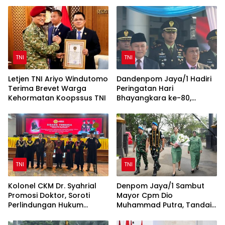
TNI
TNI
Letjen TNI Ariyo Windutomo
Dandenpom Jaya/1 Hadiri
Terima Brevet Warga
Peringatan Hari
Kehormatan Koopssus TNI
Bhayangkara ke-80,
Perkuat Sinergi TNI-Polri
TNI
TNI
Kolonel CKM Dr. Syahrial
Denpom Jaya/1 Sambut
Promosi Doktor, Soroti
Mayor Cpm Dio
Perlindungan Hukum
Muhammad Putra, Tandai
Prajurit TNI Penyandang
Awal Kepemimpinan Baru
Disabilitas