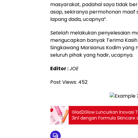
masyarakat, padahal saya tidak ber
asap, sekiranya permohonan maaf 
lapang dada, ucapnya”.
Setelah
melakukan penyelesaian mas
mengucapkan banyak Terima Kasih
Singkawang Marsianus Kodim yang m
seluruh pihak yang hadir, ucapnya.
Editor :
JOE
Post Views:
452
Glad2Glow Luncurkan Inovasi T
3in1 dengan Formula Skincare 