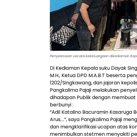
Penyelesaian secara kekeluargaan dikediaman Kep
Di Kediaman Kepala suku Dayak Sing
M.H., Ketua DPD M.A.B.T beserta peng
1202/Singkawang, dan jajaran kepol
Pangkalima Pajaji melakukan penye
dihadapan Publik dengan membuat
berbunyi :
“Adil Katalino Bacuramin Kasaruga 
Arus….”, saya Pangkalima Pajaji m
dan mengklarifikasi ucapan atas ko
menimbulkan stetmen menyakiti p