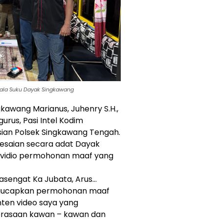
ala Suku Dayak Singkawang
kawang Marianus, Juhenry S.H.,
urus, Pasi Intel Kodim
isian Polsek Singkawang Tengah.
lesaian secara adat Dayak
 vidio permohonan maaf yang
Basengat Ka Jubata, Arus…
engucapkan permohonan maaf
nten video saya yang
erasaan kawan – kawan dan