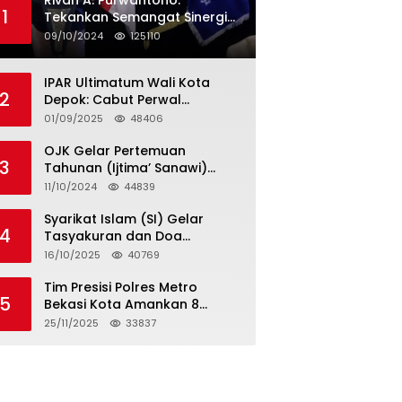
Rivan A. Purwantono:
1
Tekankan Semangat Sinergi
dan Kolaborasi dalam
09/10/2024
125110
Rakernas Serikat Pekerja Jasa
Raharja
IPAR Ultimatum Wali Kota
2
Depok: Cabut Perwal
Tunjangan DPRD Rp40 Juta
01/09/2025
48406
dalam 5 Hari atau Hadapi
Aksi Rakyat
OJK Gelar Pertemuan
3
Tahunan (Ijtima’ Sanawi)
Dewan Pengawas Syariah
11/10/2024
44839
2024
Syarikat Islam (SI) Gelar
4
Tasyakuran dan Doa
Bersama Organisasi
16/10/2025
40769
Serumpun Syarikat Islam Doa
Tim Presisi Polres Metro
5
Bekasi Kota Amankan 8
Remaja Diduga Hendak
25/11/2025
33837
Tawuran