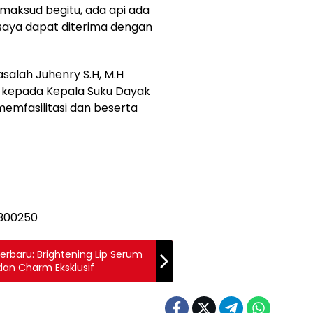
maksud begitu, ada api ada
saya dapat diterima dengan
alah Juhenry S.H, M.H
 kepada Kepala Suku Dayak
emfasilitasi dan beserta
erbaru: Brightening Lip Serum
dan Charm Eksklusif