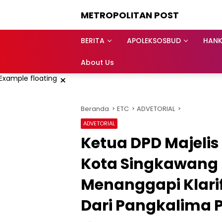
Langsung
METROPOLITAN POST
ke
konten
BERITA
APOLEKSOSBUD
HAN
About Us
×
Beranda
ETC
ADVETORIAL
ADVETORIAL
Ketua DPD Majeli
Kota Singkawang 
Menanggapi Klari
Dari Pangkalima P