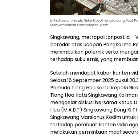
Dikediaman Kepala Suku Dayak Singkawang Saat
Pa
Menyampaikan Permohonan Maaf
Singkawang, metropolitanpost.id – V
beredar atas ucapan Pangkalima Paja
menimbulkan polemik serta mengan
terhadap suku etnis, yang membuat
Setelah mendapat kabar konten vidi
Selasa 16 September 2025 pukul 20.3
Pemuda Tiong Hoa serta Kepala Bir
Tiong Hoa Kota Singkawang Kalimanta
menggelar diskusi bersama Ketua D
Hoa (M.A.B.T) Singkawang Bong Ki T
Singkawang Marsianus Kodim untuk
terhadap pembuat konten vidio agar
melakukan permintaan maaf secara