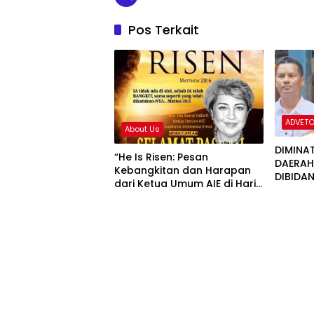
Pos Terkait
ADVETO
About Us
DIMINA
“He Is Risen: Pesan
DAERAH,
Kebangkitan dan Harapan
DIBIDA
dari Ketua Umum AIE di Hari
BERKE
Paskah