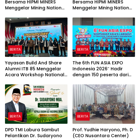
Bersama HIPMI MINERS
Bersama HIPMI MINERS
Menggelar Mining Nation
Menggelar Mining Nation
Revolution 2026 Di Pondok
Revolution 2026 Di Pondok
Indah Golf Jakarta
Indah Golf Jakarta
BERITA
BERITA
Yayasan Build And Share
The 6th FUN ASIA EXPO
Alumni ITB 85 Menggelar
Indonesia 2026″ Hadir
Acara Workshop National
dengan 150 peserta dari
Creativity Day for Teacher
mancanegara Perkuat
2026 & Dibuka Resmi
Industri Taman Rekreasi
Pramono Anung (Gubernur
dan Ekosistem Pariwisata
DKI Jakarta)
di Tanah Air
BERITA
BERITA
DPD TMI Labura Sambut
Prof. Yudhie Haryono, Ph. D
Pelantikan Dr. Sudaryono
(CEO Nusantara Center)