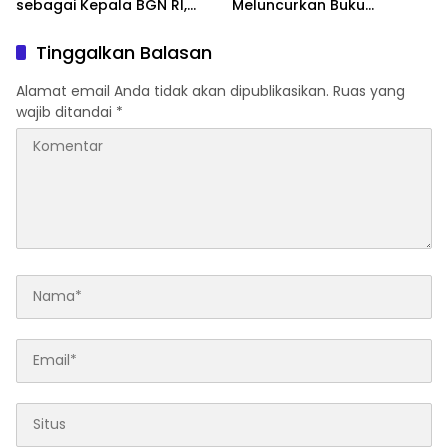
sebagai Kepala BGN RI,
Meluncurkan Buku
Optimistis Perkuat
Soemitro Djojohadikusumo
Ketahanan Pangan dan
Anti Penjajahan yang
Tinggalkan Balasan
Gizi Nasional
dirangkaikan dengan
Simposium Nasional
Alamat email Anda tidak akan dipublikasikan.
Ruas yang
bertema “Urgensi Undang-
wajib ditandai
*
Undang Perekonomian
Nasional dan
Kesejahteraan Sosial
dalam Menata Bangsa
Menuju Indonesia Emas
2045”