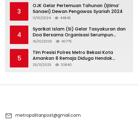
OJK Gelar Pertemuan Tahunan (Ijtima’
3
Sanawi) Dewan Pengawas Syariah 2024
11/10/2024
44845
Syarikat Islam (SI) Gelar Tasyakuran dan
4
Doa Bersama Organisasi Serumpun
Syarikat Islam Doa
16/10/2025
40775
Tim Presisi Polres Metro Bekasi Kota
5
Amankan 8 Remaja Diduga Hendak
Tawuran
25/11/2025
33840
metropolitanpost@gmail.com