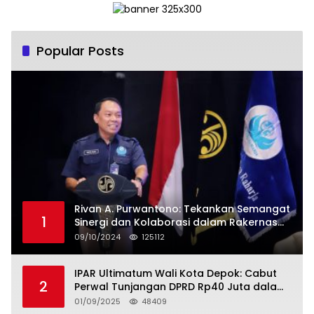
Nasional dan Kesejahteraan Sosial
dalam Menata Bangsa Menuju Indonesia
Emas 2045”
Popular Posts
Rivan A. Purwantono: Tekankan Semangat
1
Sinergi dan Kolaborasi dalam Rakernas
Serikat Pekerja Jasa Raharja
09/10/2024
125112
IPAR Ultimatum Wali Kota Depok: Cabut
2
Perwal Tunjangan DPRD Rp40 Juta dalam
5 Hari atau Hadapi Aksi Rakyat
01/09/2025
48409