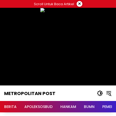
Langsung
×
Scroll Untuk Baca Artikel
ke
konten
METROPOLITAN POST
BERITA
APOLEKSOSBUD
HANKAM
BUMN
PEMERI