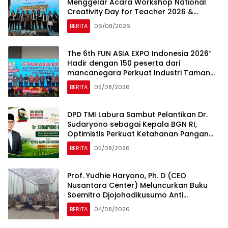
Menggelar Acara Workshop National
Creativity Day for Teacher 2026 &
Dibuka Resmi Pramono Anung (Gubernur
BERITA
06/08/2026
DKI Jakarta)
The 6th FUN ASIA EXPO Indonesia 2026″
Hadir dengan 150 peserta dari
mancanegara Perkuat Industri Taman
Rekreasi dan Ekosistem Pariwisata di
BERITA
05/08/2026
Tanah Air
DPD TMI Labura Sambut Pelantikan Dr.
Sudaryono sebagai Kepala BGN RI,
Optimistis Perkuat Ketahanan Pangan
dan Gizi Nasional
BERITA
05/08/2026
Prof. Yudhie Haryono, Ph. D (CEO
Nusantara Center) Meluncurkan Buku
Soemitro Djojohadikusumo Anti
Penjajahan yang dirangkaikan dengan
BERITA
04/08/2026
Simposium Nasional bertema “Urgensi
Undang-Undang Perekonomian