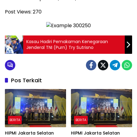
Post Views:
270
Kasau Hadiri Pemakaman Kenegaraan
Jenderal TNI (Purn) Try Sutrisno
Pos Terkait
BERITA
BERITA
HIPMI Jakarta Selatan
HIPMI Jakarta Selatan