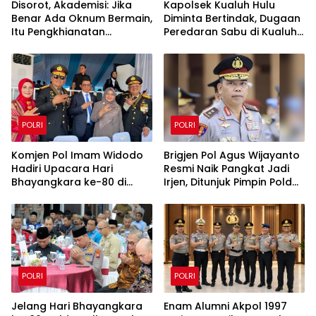
Disorot, Akademisi: Jika
Kapolsek Kualuh Hulu
Benar Ada Oknum Bermain,
Diminta Bertindak, Dugaan
Itu Pengkhianatan
Peredaran Sabu di Kualuh
terhadap Negara
Selatan Kembali Jadi
Sorotan Warga
POLRI
POLRI
Komjen Pol Imam Widodo
Brigjen Pol Agus Wijayanto
Hadiri Upacara Hari
Resmi Naik Pangkat Jadi
Bhayangkara ke-80 di
Irjen, Ditunjuk Pimpin Polda
Satlat Brimob Cikeas
Kalimantan Utara
POLRI
POLRI
Jelang Hari Bhayangkara
Enam Alumni Akpol 1997