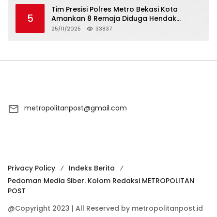
Tim Presisi Polres Metro Bekasi Kota
5
Amankan 8 Remaja Diduga Hendak
Tawuran
25/11/2025
33837
metropolitanpost@gmail.com
Privacy Policy
Indeks Berita
Pedoman Media Siber. Kolom Redaksi METROPOLITAN
POST
@Copyright 2023 | All Reserved by metropolitanpost.id