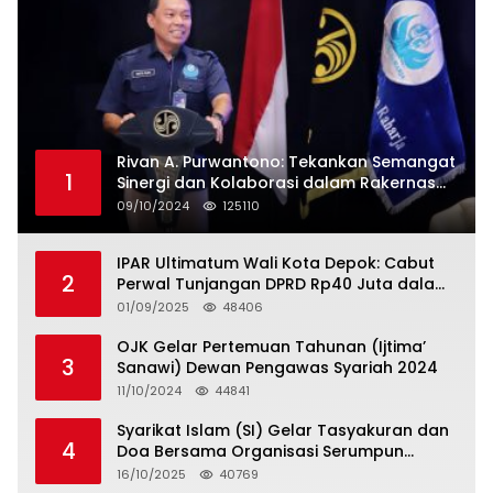
Rivan A. Purwantono: Tekankan Semangat
1
Sinergi dan Kolaborasi dalam Rakernas
Serikat Pekerja Jasa Raharja
09/10/2024
125110
IPAR Ultimatum Wali Kota Depok: Cabut
2
Perwal Tunjangan DPRD Rp40 Juta dalam
5 Hari atau Hadapi Aksi Rakyat
01/09/2025
48406
OJK Gelar Pertemuan Tahunan (Ijtima’
3
Sanawi) Dewan Pengawas Syariah 2024
11/10/2024
44841
Syarikat Islam (SI) Gelar Tasyakuran dan
4
Doa Bersama Organisasi Serumpun
Syarikat Islam Doa
16/10/2025
40769