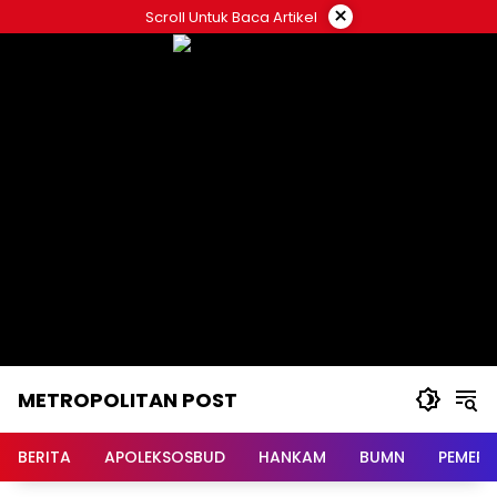
Langsung
×
Scroll Untuk Baca Artikel
ke
konten
METROPOLITAN POST
BERITA
APOLEKSOSBUD
HANKAM
BUMN
PEMERI