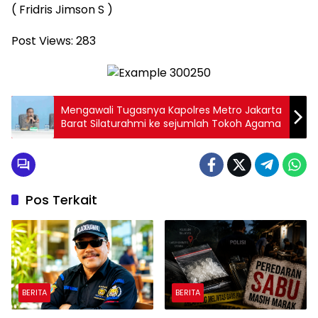
( Fridris Jimson S )
Post Views:
283
Mengawali Tugasnya Kapolres Metro Jakarta
Barat Silaturahmi ke sejumlah Tokoh Agama
Pos Terkait
BERITA
BERITA