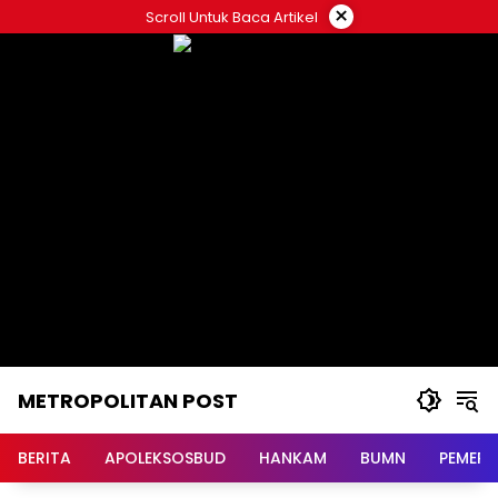
Langsung
×
Scroll Untuk Baca Artikel
ke
konten
METROPOLITAN POST
BERITA
APOLEKSOSBUD
HANKAM
BUMN
PEMERI