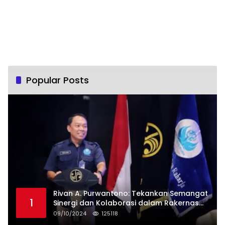
Popular Posts
Rivan A. Purwantono: Tekankan Semangat
1
Sinergi dan Kolaborasi dalam Rakernas
Serikat Pekerja Jasa Raharja
09/10/2024
125118