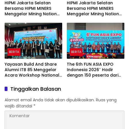
HIPMI Jakarta Selatan
HIPMI Jakarta Selatan
Bersama HIPMI MINERS
Bersama HIPMI MINERS
Menggelar Mining Nation
Menggelar Mining Nation
Revolution 2026 Di Pondok
Revolution 2026 Di Pondok
Indah Golf Jakarta
Indah Golf Jakarta
BERITA
BERITA
Yayasan Build And Share
The 6th FUN ASIA EXPO
Alumni ITB 85 Menggelar
Indonesia 2026″ Hadir
Acara Workshop National
dengan 150 peserta dari
Creativity Day for Teacher
mancanegara Perkuat
2026 & Dibuka Resmi
Industri Taman Rekreasi
Tinggalkan Balasan
Pramono Anung (Gubernur
dan Ekosistem Pariwisata
DKI Jakarta)
di Tanah Air
Alamat email Anda tidak akan dipublikasikan.
Ruas yang
wajib ditandai
*