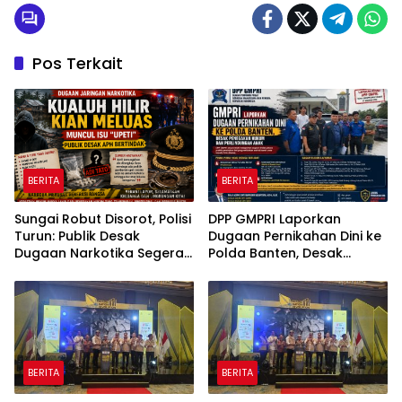
Kota
Pos Terkait
BERITA
BERITA
Sungai Robut Disorot, Polisi
DPP GMPRI Laporkan
Turun: Publik Desak
Dugaan Pernikahan Dini ke
Dugaan Narkotika Segera
Polda Banten, Desak
Diusut
Penegakan Hukum dan
Perlindungan Anak
BERITA
BERITA