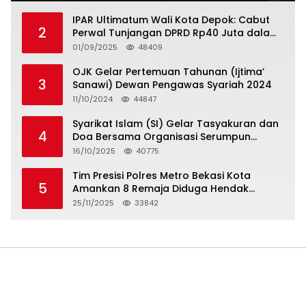
IPAR Ultimatum Wali Kota Depok: Cabut
2
Perwal Tunjangan DPRD Rp40 Juta dalam
5 Hari atau Hadapi Aksi Rakyat
01/09/2025
48409
OJK Gelar Pertemuan Tahunan (Ijtima’
3
Sanawi) Dewan Pengawas Syariah 2024
11/10/2024
44847
Syarikat Islam (SI) Gelar Tasyakuran dan
4
Doa Bersama Organisasi Serumpun
Syarikat Islam Doa
16/10/2025
40775
Tim Presisi Polres Metro Bekasi Kota
5
Amankan 8 Remaja Diduga Hendak
Tawuran
25/11/2025
33842