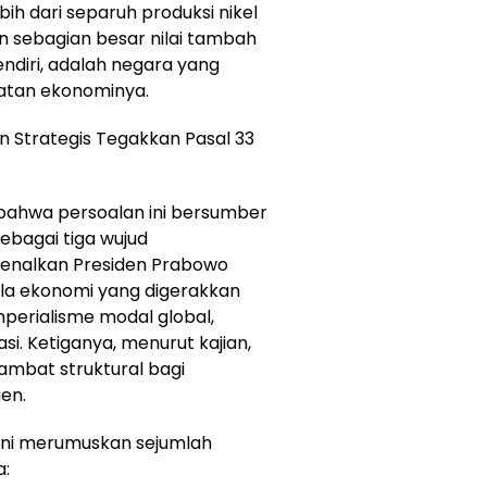
ih dari separuh produksi nikel
 sebagian besar nilai tambah
endiri, adalah negara yang
atan ekonominya.
n Strategis Tegakkan Pasal 33
ahwa persoalan ini bersumber
sebagai tiga wujud
rkenalkan Presiden Prabowo
a ekonomi yang digerakkan
mperialisme modal global,
asi. Ketiganya, menurut kajian,
ambat struktural bagi
en.
 ini merumuskan sejumlah
a: