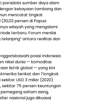
ti paradoks sumber daya alam
h dengan kekayaan tambang dan
amun mencatat tingkat
l (30,03 persen di Papua
unya wilayah yang mengalami
iode terbaru. Forum menilai
ng telanjang” antara realitas dan
menggarisbawahi posisi Indonesia
en nikel dunia — komoditas
an listrik global — yang kini
Amerika Serikat dan Tiongkok.
i sekitar USD 3 miliar (2020)
), sekitar 75 persen keuntungan
 ke pemegang saham asing,
ter nasional juga dikuasai