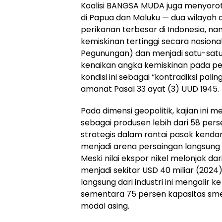
Koalisi BANGSA MUDA juga menyoro
di Papua dan Maluku — dua wilaya
perikanan terbesar di Indonesia, n
kemiskinan tertinggi secara nasiona
Pegunungan) dan menjadi satu-sat
kenaikan angka kemiskinan pada per
kondisi ini sebagai “kontradiksi pali
amanat Pasal 33 ayat (3) UUD 1945.
Pada dimensi geopolitik, kajian ini 
sebagai produsen lebih dari 58 pers
strategis dalam rantai pasok kendara
menjadi arena persaingan langsung 
Meski nilai ekspor nikel melonjak dar
menjadi sekitar USD 40 miliar (2024
langsung dari industri ini mengalir
sementara 75 persen kapasitas smel
modal asing.