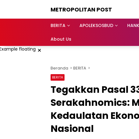
Langsung
METROPOLITAN POST
ke
konten
BERITA
APOLEKSOSBUD
HAN
About Us
×
Beranda
BERITA
BERITA
Tegakkan Pasal 
Serakahnomics: 
Kedaulatan Ekono
Nasional