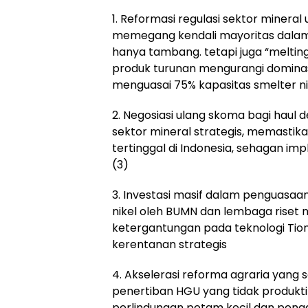
1. Reformasi regulasi sektor miner
memegang kendali mayoritas dalam 
hanya tambang. tetapi juga “melting
produk turunan mengurangi dominasi
menguasai 75% kapasitas smelter ni
2. Negosiasi ulang skoma bagi haul
sektor mineral strategis, memastik
tertinggal di Indonesia, sehagan im
(3)
3. Investasi masif dalam penguasaan
nikel oleh BUMN dan lembaga riset 
ketergantungan pada teknologi Ti
kerentanan strategis
4. Akselerasi reforma agraria yang se
penertiban HGU yang tidak produkti
perlindungan petam kecil dan peng