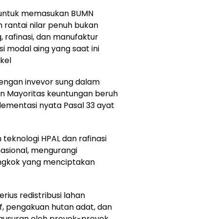
al untuk memasukan BUMN
rantai nilar penuh bukan
, rafinasi, dan manufaktur
 modal aing yang saat ini
kel
 dengan invevor sung dalam
an Mayoritas keuntungan beruh
plementasi nyata Pasal 33 ayat
 teknologi HPAL dan rafinasi
nasional, mengurangi
ongkok yang menciptakan
rius redistribusi lahan
f, pengakuan hutan adat, dan
gusuran oleh proyek-proyek