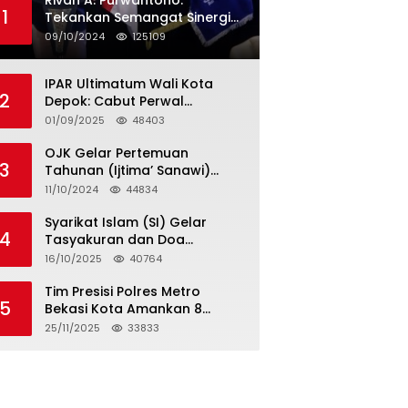
Rivan A. Purwantono:
1
Tekankan Semangat Sinergi
dan Kolaborasi dalam
09/10/2024
125109
Rakernas Serikat Pekerja Jasa
Raharja
IPAR Ultimatum Wali Kota
2
Depok: Cabut Perwal
Tunjangan DPRD Rp40 Juta
01/09/2025
48403
dalam 5 Hari atau Hadapi
Aksi Rakyat
OJK Gelar Pertemuan
3
Tahunan (Ijtima’ Sanawi)
Dewan Pengawas Syariah
11/10/2024
44834
2024
Syarikat Islam (SI) Gelar
4
Tasyakuran dan Doa
Bersama Organisasi
16/10/2025
40764
Serumpun Syarikat Islam Doa
Tim Presisi Polres Metro
5
Bekasi Kota Amankan 8
Remaja Diduga Hendak
25/11/2025
33833
Tawuran