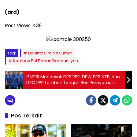
(ard)
Post Views:
439
Tag:
Dirlantas Polda Sumut
Kombes Pol Firman Darmansyah
GMPRI Mendesak DPP PPP, DPW PPP NTB, dan
DPC PPP Lombok Tengah Beri Pernyataan
Resmi atas Dugaan Persoalan Administratif
dalam Proses PAW DPRD Lombok Tengah
Pos Terkait