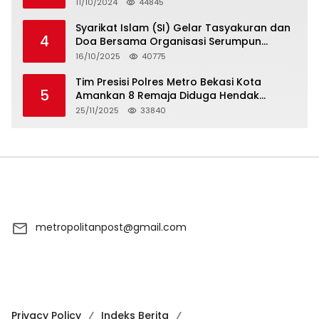
11/10/2024
44845
Syarikat Islam (SI) Gelar Tasyakuran dan
4
Doa Bersama Organisasi Serumpun
Syarikat Islam Doa
16/10/2025
40775
Tim Presisi Polres Metro Bekasi Kota
5
Amankan 8 Remaja Diduga Hendak
Tawuran
25/11/2025
33840
metropolitanpost@gmail.com
Privacy Policy
Indeks Berita