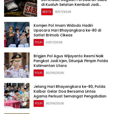
di Kualuh Selatan Kembali Jadi
Sorotan Warga
BERITA
19/07/2026
Komjen Pol Imam Widodo Hadiri
Upacara Hari Bhayangkara ke-80 di
Satlat Brimob Cikeas
POLRI
01/07/2026
Brigjen Pol Agus Wijayanto Resmi Naik
Pangkat Jadi Irjen, Ditunjuk Pimpin Polda
Kalimantan Utara
POLRI
30/06/2026
Jelang Hari Bhayangkara ke-80, Polda
Kalbar Gelar Doa Bersama Lintas
Agama Perkuat Semangat Pengabdian
POLRI
30/06/2026