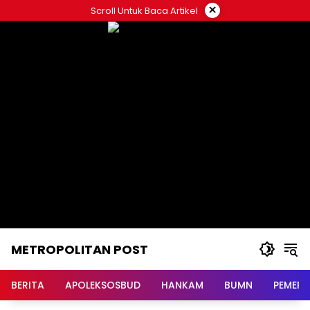
Langsung
×
Scroll Untuk Baca Artikel
ke
konten
METROPOLITAN POST
BERITA
APOLEKSOSBUD
HANKAM
BUMN
PEMERI