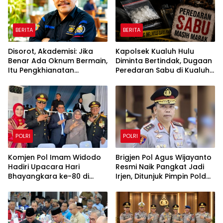
BERITA
BERITA
Disorot, Akademisi: Jika
Kapolsek Kualuh Hulu
Benar Ada Oknum Bermain,
Diminta Bertindak, Dugaan
Itu Pengkhianatan
Peredaran Sabu di Kualuh
terhadap Negara
Selatan Kembali Jadi
Sorotan Warga
POLRI
POLRI
Komjen Pol Imam Widodo
Brigjen Pol Agus Wijayanto
Hadiri Upacara Hari
Resmi Naik Pangkat Jadi
Bhayangkara ke-80 di
Irjen, Ditunjuk Pimpin Polda
Satlat Brimob Cikeas
Kalimantan Utara