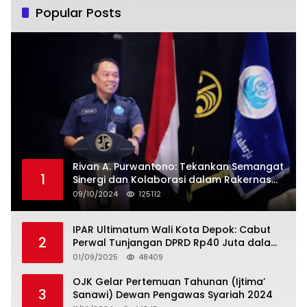
Popular Posts
Rivan A. Purwantono: Tekankan Semangat
1
Sinergi dan Kolaborasi dalam Rakernas
Serikat Pekerja Jasa Raharja
09/10/2024
125112
IPAR Ultimatum Wali Kota Depok: Cabut
2
Perwal Tunjangan DPRD Rp40 Juta dalam
5 Hari atau Hadapi Aksi Rakyat
01/09/2025
48409
OJK Gelar Pertemuan Tahunan (Ijtima’
3
Sanawi) Dewan Pengawas Syariah 2024