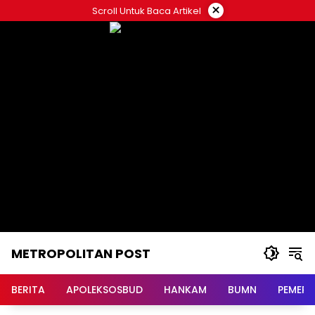
Langsung
×
Scroll Untuk Baca Artikel
ke
konten
METROPOLITAN POST
BERITA
APOLEKSOSBUD
HANKAM
BUMN
PEMERI