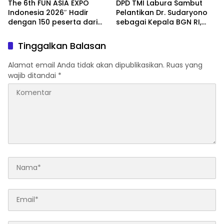
The 6th FUN ASIA EXPO
DPD TMI Labura Sambut
Indonesia 2026″ Hadir
Pelantikan Dr. Sudaryono
dengan 150 peserta dari
sebagai Kepala BGN RI,
mancanegara Perkuat
Optimistis Perkuat
Industri Taman Rekreasi
Ketahanan Pangan dan
Tinggalkan Balasan
dan Ekosistem Pariwisata
Gizi Nasional
di Tanah Air
Alamat email Anda tidak akan dipublikasikan.
Ruas yang
wajib ditandai
*