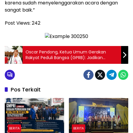
karena sudah menyelenggarakan acara dengan
sangat baik.”
Post Views:
242
Oscar Pendong, Ketua Umum Gerakan
Rakyat Peduli Bangsa (GPRB): Jadikan
Momentum Perayaan HUT RI untuk
Meningkatkan Semangat Nasionalisme,
Persatuan Nasional, Gotong-Royong dan
Toleransi
Pos Terkait
BERITA
BERITA