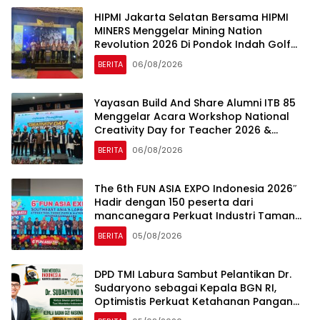
HIPMI Jakarta Selatan Bersama HIPMI
MINERS Menggelar Mining Nation
Revolution 2026 Di Pondok Indah Golf
Jakarta
BERITA
06/08/2026
Yayasan Build And Share Alumni ITB 85
Menggelar Acara Workshop National
Creativity Day for Teacher 2026 &
Dibuka Resmi Pramono Anung (Gubernur
BERITA
06/08/2026
DKI Jakarta)
The 6th FUN ASIA EXPO Indonesia 2026″
Hadir dengan 150 peserta dari
mancanegara Perkuat Industri Taman
Rekreasi dan Ekosistem Pariwisata di
BERITA
05/08/2026
Tanah Air
DPD TMI Labura Sambut Pelantikan Dr.
Sudaryono sebagai Kepala BGN RI,
Optimistis Perkuat Ketahanan Pangan
dan Gizi Nasional