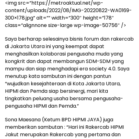
<img src=”https://metroaktual.net/wp-
content/uploads/2022/08/IMG-20220822-WA0169-
300×178.jpg” alt=”” width=”300″ height=”178″
class=”alignnone size-large wp-image-50756″ />
Saya berharap selesainya bisnis forum dan rakercab
di Jakarta Utara ini yang keempat dapat
menghasilkan kolaborasi pengusaha muda yang
kongkrit dan dapat membangun SDM-SDM yang
mampu dan siap menghadapi era society 4.0. Saya
menutup kata sambutan ini dengan pantun
“wujudkan kesejahteraan di Kota Jakarta Utara,
HIPMI dan Pemda siap bersinergi, mari kita
tingkatkan peluang usaha bersama pengusaha-
pengusaha HIPMI dan Pemda.”
Sona Maesana (Ketum BPD HIPMI JAYA) juga
memberikan sambutan : “Hari ini Rakercab HIPMI
Jakut merupakan Rakercab yang pertama dan