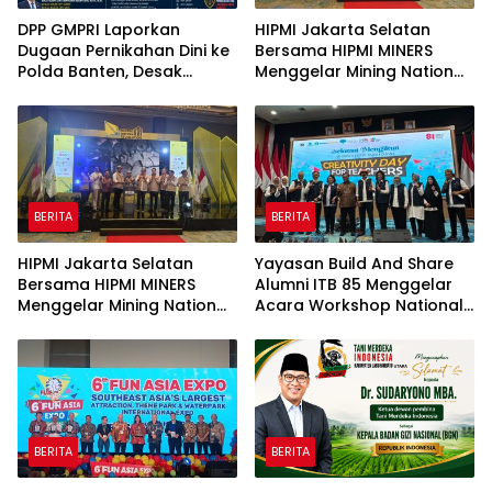
DPP GMPRI Laporkan
HIPMI Jakarta Selatan
Dugaan Pernikahan Dini ke
Bersama HIPMI MINERS
Polda Banten, Desak
Menggelar Mining Nation
Penegakan Hukum dan
Revolution 2026 Di Pondok
Perlindungan Anak
Indah Golf Jakarta
BERITA
BERITA
HIPMI Jakarta Selatan
Yayasan Build And Share
Bersama HIPMI MINERS
Alumni ITB 85 Menggelar
Menggelar Mining Nation
Acara Workshop National
Revolution 2026 Di Pondok
Creativity Day for Teacher
Indah Golf Jakarta
2026 & Dibuka Resmi
Pramono Anung (Gubernur
DKI Jakarta)
BERITA
BERITA