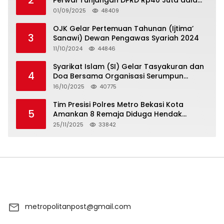
2
Perwal Tunjangan DPRD Rp40 Juta dalam
5 Hari atau Hadapi Aksi Rakyat
01/09/2025
48409
OJK Gelar Pertemuan Tahunan (Ijtima’
3
Sanawi) Dewan Pengawas Syariah 2024
11/10/2024
44846
Syarikat Islam (SI) Gelar Tasyakuran dan
4
Doa Bersama Organisasi Serumpun
Syarikat Islam Doa
16/10/2025
40775
Tim Presisi Polres Metro Bekasi Kota
5
Amankan 8 Remaja Diduga Hendak
Tawuran
25/11/2025
33842
metropolitanpost@gmail.com