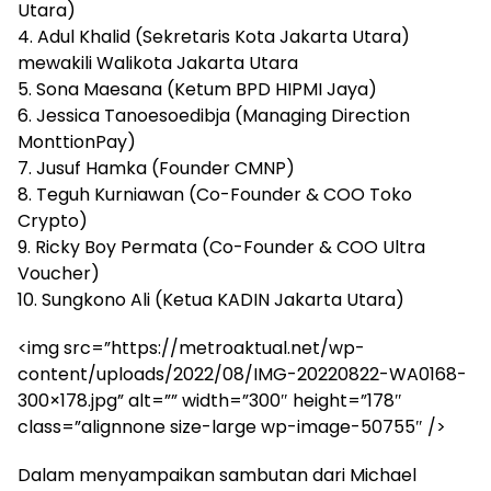
Utara)
4. Adul Khalid (Sekretaris Kota Jakarta Utara)
mewakili Walikota Jakarta Utara
5. Sona Maesana (Ketum BPD HIPMI Jaya)
6. Jessica Tanoesoedibja (Managing Direction
MonttionPay)
7. Jusuf Hamka (Founder CMNP)
8. Teguh Kurniawan (Co-Founder & COO Toko
Crypto)
9. Ricky Boy Permata (Co-Founder & COO Ultra
Voucher)
10. Sungkono Ali (Ketua KADIN Jakarta Utara)
<img src=”https://metroaktual.net/wp-
content/uploads/2022/08/IMG-20220822-WA0168-
300×178.jpg” alt=”” width=”300″ height=”178″
class=”alignnone size-large wp-image-50755″ />
Dalam menyampaikan sambutan dari Michael