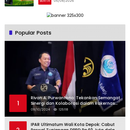
BERITA
05/08/2026
Popular Posts
Rivan A. Purwantono: Tekankan Semangat
1
Sinergi dan Kolaborasi dalam Rakernas
Serikat Pekerja Jasa Raharja
09/10/2024
125118
IPAR Ultimatum Wali Kota Depok: Cabut