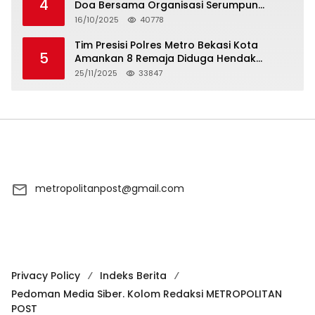
4
Doa Bersama Organisasi Serumpun
Syarikat Islam Doa
16/10/2025
40778
Tim Presisi Polres Metro Bekasi Kota
5
Amankan 8 Remaja Diduga Hendak
Tawuran
25/11/2025
33847
metropolitanpost@gmail.com
Privacy Policy
Indeks Berita
Pedoman Media Siber. Kolom Redaksi METROPOLITAN
POST