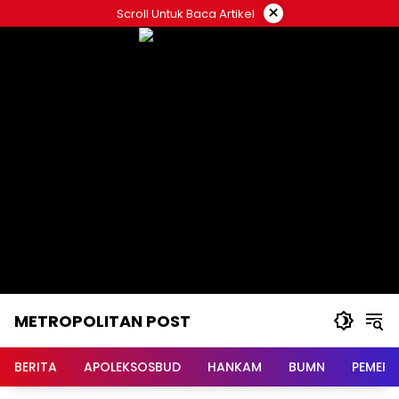
Langsung
×
Scroll Untuk Baca Artikel
ke
konten
METROPOLITAN POST
BERITA
APOLEKSOSBUD
HANKAM
BUMN
PEMERI