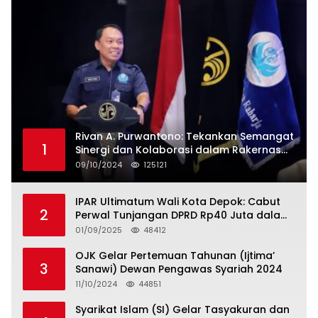
Rivan A. Purwantono: Tekankan Semangat
1
Sinergi dan Kolaborasi dalam Rakernas
Serikat Pekerja Jasa Raharja
09/10/2024
125121
IPAR Ultimatum Wali Kota Depok: Cabut
2
Perwal Tunjangan DPRD Rp40 Juta dalam
5 Hari atau Hadapi Aksi Rakyat
01/09/2025
48412
OJK Gelar Pertemuan Tahunan (Ijtima’
3
Sanawi) Dewan Pengawas Syariah 2024
11/10/2024
44851
Syarikat Islam (SI) Gelar Tasyakuran dan