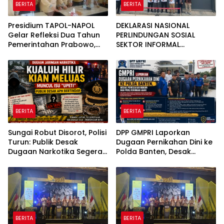
BERITA
BERITA
Presidium TAPOL-NAPOL
DEKLARASI NASIONAL
Gelar Refleksi Dua Tahun
PERLINDUNGAN SOSIAL
Pemerintahan Prabowo,
SEKTOR INFORMAL
Pers Diundang Meliput
PERSAMPAHAN
DILUNCURKAN, PEMERINTAH
PERKUAT PERLINDUNGAN
4.000 PEMULUNG BANTAR
GEBANG
BERITA
BERITA
Sungai Robut Disorot, Polisi
DPP GMPRI Laporkan
Turun: Publik Desak
Dugaan Pernikahan Dini ke
Dugaan Narkotika Segera
Polda Banten, Desak
Diusut
Penegakan Hukum dan
Perlindungan Anak
BERITA
BERITA