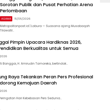
Sorotan Publik dan Pusat Perhatian Arena
Perlombaan
AGAMA
15/05/2026
Metropolitanpost.id | Labura — Suasana ajang Musabaqah
Tilawatil…
ggai Pimpin Upacara Hardiknas 2026,
endidikan Berkualitas untuk Semua
/2026
i Banggai, H. Amirudin Tamoreka, bertindak…
ung Raya Tekankan Peran Pers Profesional
dorong Kemajuan Daerah
/2026
eringatan Hari Kebebasan Pers Sedunia…