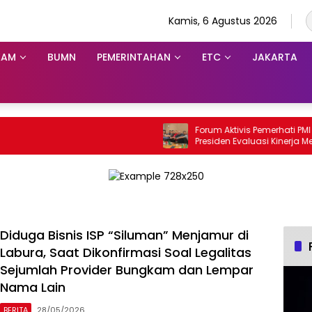
Kamis, 6 Agustus 2026
KAM
BUMN
PEMERINTAHAN
ETC
JAKARTA
Forum Aktivis Pemerhati PMI Desak
Presiden Evaluasi Kinerja Menteri KP
Dinilai Hambat Penempatan Prose
Diduga Bisnis ISP “Siluman” Menjamur di
Labura, Saat Dikonfirmasi Soal Legalitas
Sejumlah Provider Bungkam dan Lempar
Nama Lain
BERITA
28/05/2026