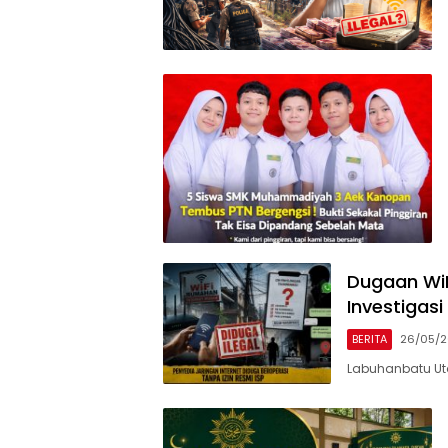
Dugaan WiF
Investigas
BERITA
26/05/
Labuhanbatu Utar