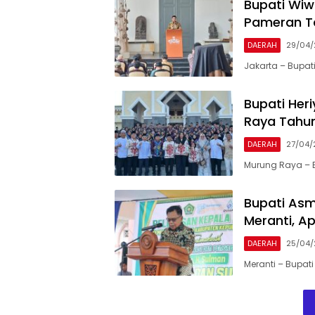
Bupati Wiwi
Pameran T
DAERAH
29/04
Jakarta – Bupat
Bupati Her
Raya Tahu
DAERAH
27/04/
Murung Raya – B
Bupati Asm
Meranti, Ap
DAERAH
25/04
Meranti – Bupati