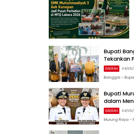
Bupati Ban
Tekankan P
DAERAH
04/05
Banggai – Bupat
Bupati Mur
dalam Men
DAERAH
04/05
Murung Raya – P