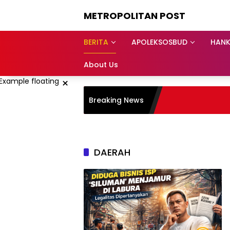
Langsung
METROPOLITAN POST
ke
konten
BERITA
APOLEKSOSBUD
HAN
About Us
×
Breaking News
DAERAH