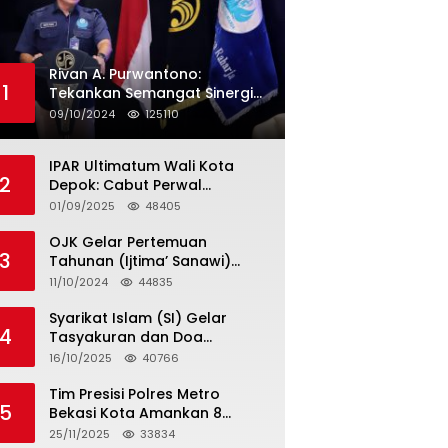
Rivan A. Purwantono:
1
Tekankan Semangat Sinergi
dan Kolaborasi dalam
09/10/2024
125110
Rakernas Serikat Pekerja Jasa
Raharja
IPAR Ultimatum Wali Kota
2
Depok: Cabut Perwal
Tunjangan DPRD Rp40 Juta
01/09/2025
48405
dalam 5 Hari atau Hadapi
Aksi Rakyat
OJK Gelar Pertemuan
3
Tahunan (Ijtima’ Sanawi)
Dewan Pengawas Syariah
11/10/2024
44835
2024
Syarikat Islam (SI) Gelar
4
Tasyakuran dan Doa
Bersama Organisasi
16/10/2025
40766
Serumpun Syarikat Islam Doa
Tim Presisi Polres Metro
5
Bekasi Kota Amankan 8
Remaja Diduga Hendak
25/11/2025
33834