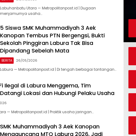
Labuhanbatu Utara — Metropolitanpost.id | Dugaan
menjamurnya usaha…
5 Siswa SMK Muhammadiyah 3 Aek
Kanopan Tembus PTN Bergengsi, Bukti
Sekolah Pinggiran Labura Tak Bisa
Dipandang Sebelah Mata
BERITA
26/05/2026
Labura — Metropolitanpost.id | Di tengah berbagai tantangan…
i Ilegal di Labura Menggema, Tim
i Datangi Lokasi dan Hubungi Pelaku Usaha
2026
a — Metropolitanpost.id | Praktik usaha jaringan…
SMK Muhammadiyah 3 Aek Kanopan
Mengguncang MTQ Labura 2026, Jadi